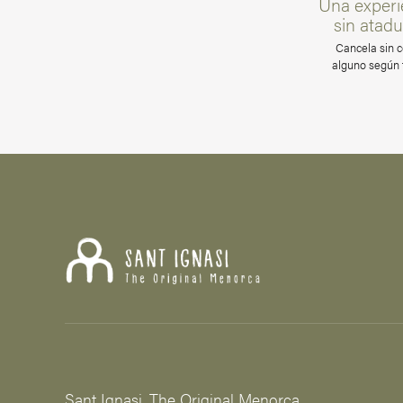
Una experi
sin atadu
Cancela sin c
alguno según t
Sant Ignasi. The Original Menorca