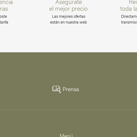
encia
Asegúrate
Re
ras
el mejor precio
toda l
oste
Las mejores ofertas
Directam
arifa
están en nuestra web
transmisi
Prensa
Menú