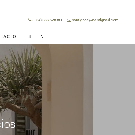
(+34) 666 528 880
santignasi@santignasi.com
TACTO
ES
EN
ios